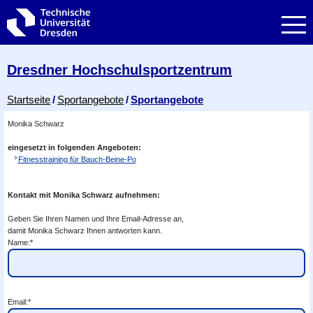
Zur Hauptnavigation springen
Zur Suche springen
Zum Inhalt springen
Dresdner Hochschul­sportzentrum
Breadcrumb-Menü
Startseite
Sportangebote
Sportangebote
Monika Schwarz
eingesetzt in folgenden Angeboten:
Fitnesstraining für Bauch-Beine-Po
Kontakt mit Monika Schwarz aufnehmen:
Geben Sie Ihren Namen und Ihre Email-Adresse an,
damit Monika Schwarz Ihnen antworten kann.
Name:*
Email:*