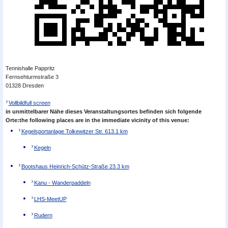
Tennishalle Pappritz
Fernsehturmstraße 3
01328 Dresden
Vollbild
full screen
in unmittelbarer Nähe dieses Veranstaltungsortes befinden sich folgende
Orte:
the following places are in the immediate vicinity of this venue:
Kegelsportanlage Tolkewitzer Str. 61
3.1 km
Kegeln
Bootshaus Heinrich-Schütz-Straße 2
3.3 km
Kanu - Wanderpaddeln
LHS-MeetUP
Rudern