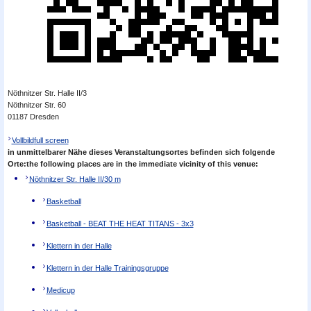
Nöthnitzer Str. Halle II/3
Nöthnitzer Str. 60
01187 Dresden
Vollbild
full screen
in unmittelbarer Nähe dieses Veranstaltungsortes befinden sich folgende
Orte:
the following places are in the immediate vicinity of this venue:
Nöthnitzer Str. Halle II/3
0 m
Basketball
Basketball - BEAT THE HEAT TITANS - 3x3
Klettern in der Halle
Klettern in der Halle Trainingsgruppe
Medicup