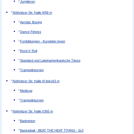
Jonglieren
Nöthnitzer Str. Halle III
58 m
Aerobic Boxing
Dance Fitness
Fortbildungen - Kursleiter:innen
Rock'n' Roll
Standard und Lateinamerikanische Tänze
Trampolinturnen
Nöthnitzer Str. Halle III links
63 m
Medicup
Trampolinturnen
Nöthnitzer Str. Halle I/3
65 m
Badminton
Basketball - BEAT THE HEAT TITANS - 3x3