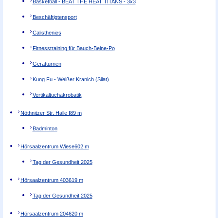
Basketball - BEAT THE HEAT TITANS - 3x3
Beschäftigtensport
Calisthenics
Fitnesstraining für Bauch-Beine-Po
Gerätturnen
Kung Fu - Weißer Kranich (Silat)
Vertikaltuchakrobatik
Nöthnitzer Str. Halle I
89 m
Badminton
Hörsaalzentrum Wiese
602 m
Tag der Gesundheit 2025
Hörsaalzentrum 403
619 m
Tag der Gesundheit 2025
Hörsaalzentrum 204
620 m