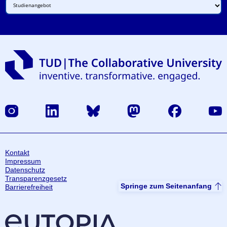
Instagram
LinkedIn
Bluesky
Mastodon
Facebook
Yout
Kontakt
Impressum
Datenschutz
Transparenzgesetz
Springe zum Seitenanfang
Barrierefreiheit