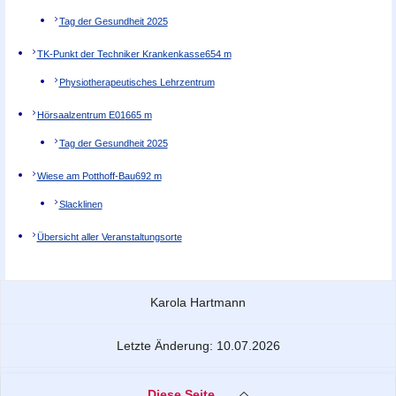
Tag der Gesundheit 2025
TK-Punkt der Techniker Krankenkasse
654 m
Physiotherapeutisches Lehrzentrum
Hörsaalzentrum E01
665 m
Tag der Gesundheit 2025
Wiese am Potthoff-Bau
692 m
Slacklinen
Übersicht aller Veranstaltungsorte
Zu dieser Seite
Karola Hartmann
Letzte Änderung: 10.07.2026
Diese Seite …