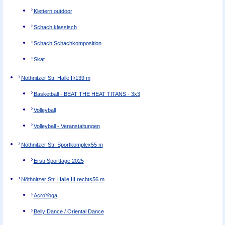
Klettern outdoor
Schach klassisch
Schach Schachkomposition
Skat
Nöthnitzer Str. Halle II/1
39 m
Basketball - BEAT THE HEAT TITANS - 3x3
Volleyball
Volleyball - Veranstaltungen
Nöthnitzer Str. Sportkomplex
55 m
Ersti-Sporttage 2025
Nöthnitzer Str. Halle III rechts
56 m
AcroYoga
Belly Dance / Oriental Dance