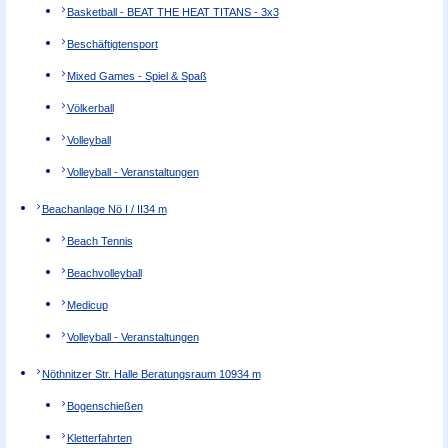
Basketball - BEAT THE HEAT TITANS - 3x3
Beschäftigtensport
Mixed Games - Spiel & Spaß
Völkerball
Volleyball
Volleyball - Veranstaltungen
Beachanlage Nö I / II
34 m
Beach Tennis
Beachvolleyball
Medicup
Volleyball - Veranstaltungen
Nöthnitzer Str. Halle Beratungsraum 109
34 m
Bogenschießen
Kletterfahrten