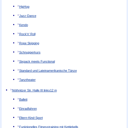
HipHop
Jazz-Dance
Kendo
Rock'n' Roll
Rope Skipping
Schnupperkurs
Sixpack meets Functional
Standard und Lateinamerikanische Tänze
Tanztheater
Nöthnitzer Str. Halle III links
12 m
Ballett
Einradfahren
Eltern-Kind-Sport
Funktionelles Fitnesstraining mit Kettlebells