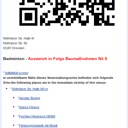
Nöthnitzer Str. Halle III
Nöthnitzer Str. 60
01187 Dresden
Badminton -
Ausweich in Folge Baumaßnahmen Nö II
Vollbild
full screen
in unmittelbarer Nähe dieses Veranstaltungsortes befinden sich folgende
Orte:
the following places are in the immediate vicinity of this venue:
Nöthnitzer Str. Halle III
0 m
Aerobic Boxing
Dance Fitness
Fechten Historisch HEMA
Fitnessgymnastik mit Musik