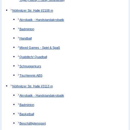
Nöthnitzer Str. Halle I/2
108 m
Akrobatik - Handstandakrobatik
Badminton
Handball
Mixed Games - Spiel & Spaß
Quidditch/ Quadball
Schnupperkurs
Tischtennis ABS
Nöthnitzer Str. Halle I/3
113 m
Akrobatik - Handstandakrobatik
Badminton
Basketball
Beschäftigtensport