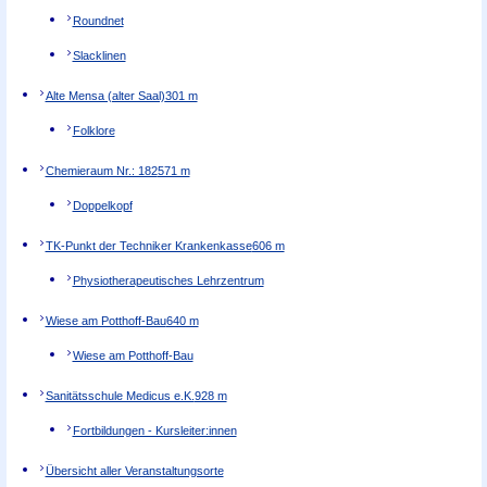
Roundnet
Slacklinen
Alte Mensa (alter Saal)
301 m
Folklore
Chemieraum Nr.: 182
571 m
Doppelkopf
TK-Punkt der Techniker Krankenkasse
606 m
Physiotherapeutisches Lehrzentrum
Wiese am Potthoff-Bau
640 m
Wiese am Potthoff-Bau
Sanitätsschule Medicus e.K.
928 m
Fortbildungen - Kursleiter:innen
Übersicht aller Veranstaltungsorte