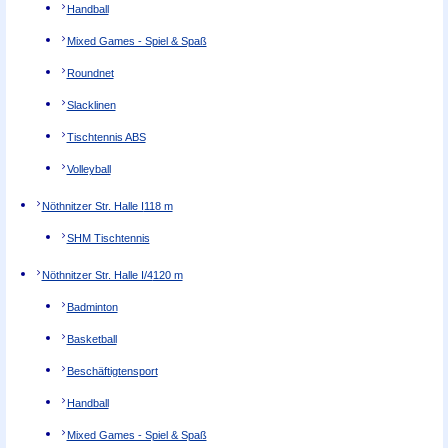
Handball
Mixed Games - Spiel & Spaß
Roundnet
Slacklinen
Tischtennis ABS
Volleyball
Nöthnitzer Str. Halle I
118 m
SHM Tischtennis
Nöthnitzer Str. Halle I/4
120 m
Badminton
Basketball
Beschäftigtensport
Handball
Mixed Games - Spiel & Spaß