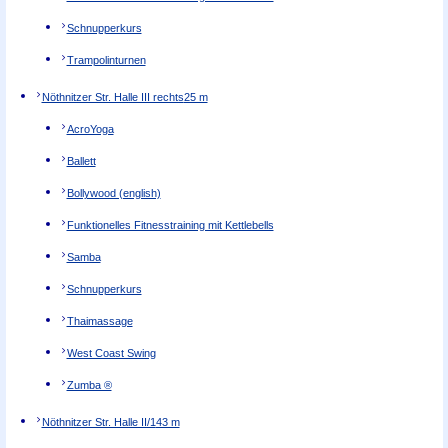
Schnupperkurs
Trampolinturnen
Nöthnitzer Str. Halle III rechts
25 m
AcroYoga
Ballett
Bollywood (english)
Funktionelles Fitnesstraining mit Kettlebells
Samba
Schnupperkurs
Thaimassage
West Coast Swing
Zumba ®
Nöthnitzer Str. Halle II/1
43 m