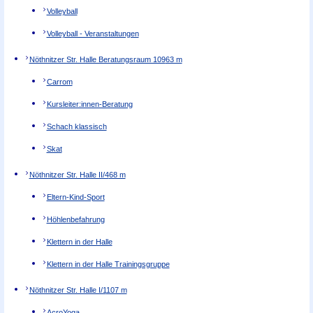
Volleyball
Volleyball - Veranstaltungen
Nöthnitzer Str. Halle Beratungsraum 109
63 m
Carrom
Kursleiter:innen-Beratung
Schach klassisch
Skat
Nöthnitzer Str. Halle II/4
68 m
Eltern-Kind-Sport
Höhlenbefahrung
Klettern in der Halle
Klettern in der Halle Trainingsgruppe
Nöthnitzer Str. Halle I/1
107 m
AcroYoga