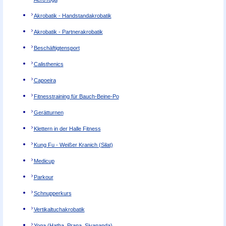
Akrobatik - Handstandakrobatik
Akrobatik - Partnerakrobatik
Beschäftigtensport
Calisthenics
Capoeira
Fitnesstraining für Bauch-Beine-Po
Gerätturnen
Klettern in der Halle Fitness
Kung Fu - Weißer Kranich (Silat)
Medicup
Parkour
Schnupperkurs
Vertikaltuchakrobatik
Yoga (Hatha, Prana, Sivananda)