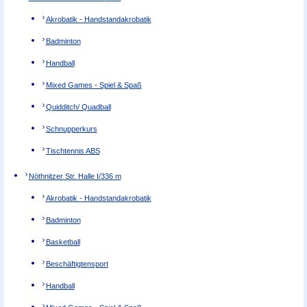
Akrobatik - Handstandakrobatik
Badminton
Handball
Mixed Games - Spiel & Spaß
Quidditch/ Quadball
Schnupperkurs
Tischtennis ABS
Nöthnitzer Str. Halle I/3
36 m
Akrobatik - Handstandakrobatik
Badminton
Basketball
Beschäftigtensport
Handball