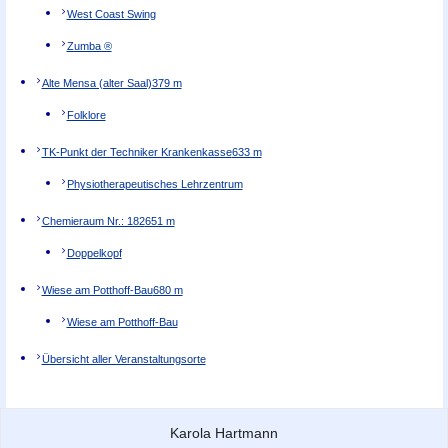
West Coast Swing
Zumba ®
Alte Mensa (alter Saal)
379 m
Folklore
TK-Punkt der Techniker Krankenkasse
633 m
Physiotherapeutisches Lehrzentrum
Chemieraum Nr.: 182
651 m
Doppelkopf
Wiese am Potthoff-Bau
680 m
Wiese am Potthoff-Bau
Übersicht aller Veranstaltungsorte
Zu dieser Seite
Karola Hartmann