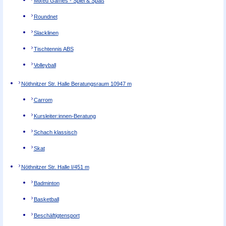
Mixed Games - Spiel & Spaß
Roundnet
Slacklinen
Tischtennis ABS
Volleyball
Nöthnitzer Str. Halle Beratungsraum 109
47 m
Carrom
Kursleiter:innen-Beratung
Schach klassisch
Skat
Nöthnitzer Str. Halle I/4
51 m
Badminton
Basketball
Beschäftigtensport