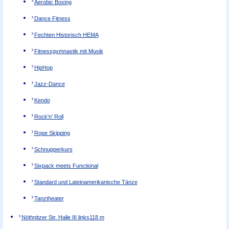
Aerobic Boxing
Dance Fitness
Fechten Historisch HEMA
Fitnessgymnastik mit Musik
HipHop
Jazz-Dance
Kendo
Rock'n' Roll
Rope Skipping
Schnupperkurs
Sixpack meets Functional
Standard und Lateinamerikanische Tänze
Tanztheater
Nöthnitzer Str. Halle III links
118 m