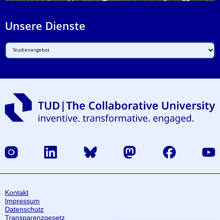
Unsere Dienste
Instagram
LinkedIn
Bluesky
Mastodon
Facebook
Yout
Kontakt
Impressum
Datenschutz
Transparenzgesetz