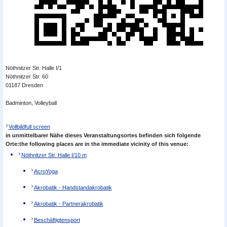
Nöthnitzer Str. Halle I/1
Nöthnitzer Str. 60
01187 Dresden
Badminton, Volleyball
Vollbild
full screen
in unmittelbarer Nähe dieses Veranstaltungsortes befinden sich folgende
Orte:
the following places are in the immediate vicinity of this venue:
Nöthnitzer Str. Halle I/1
0 m
AcroYoga
Akrobatik - Handstandakrobatik
Akrobatik - Partnerakrobatik
Beschäftigtensport