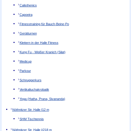
Calisthenics
Capoeira
Fitnesstraining für Bauch-Beine-Po
Gerätturnen
Klettern in der Halle Fitness
Kung Fu - Weißer Kranich (Silat)
Medicup
Parkour
Schnupperkurs
Vertikaltuchakrobatik
Yoga (Hatha, Prana, Sivananda)
Nöthnitzer Str. Halle I
12 m
SHM Tischtennis
Nöthnitzer Str. Halle I/2
18 m