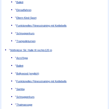
Ballett
Einradfahren
Eltern-Kind-Sport
Funktionelles Fitnesstraining mit Kettlebells
Schnupperkurs
Trampolinturnen
Nöthnitzer Str. Halle III rechts
120 m
AcroYoga
Ballett
Bollywood (english)
Funktionelles Fitnesstraining mit Kettlebells
Samba
Schnupperkurs
Thaimassage