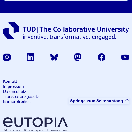
Instagram
LinkedIn
Bluesky
Mastodon
Facebook
Yout
Kontakt
Impressum
Datenschutz
Transparenzgesetz
Springe zum Seitenanfang
Barrierefreiheit