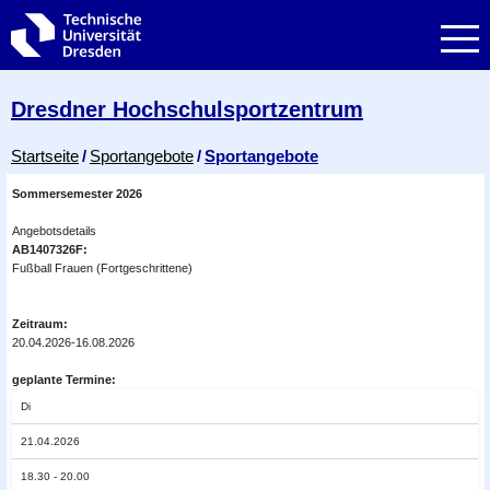
Zur Hauptnavigation springen
Zur Suche springen
Zum Inhalt springen
Dresdner Hochschul­sportzentrum
Breadcrumb-Menü
Startseite
Sportangebote
Sportangebote
Sommersemester 2026
Angebotsdetails
AB1407326F:
Fußball Frauen (Fortgeschrittene)
Zeitraum:
20.04.2026-16.08.2026
geplante Termine:
Di
21.04.2026
18.30 - 20.00