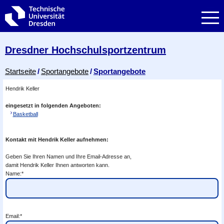
Zur Hauptnavigation springen
Zur Suche springen
Zum Inhalt springen
Dresdner Hochschul­sportzentrum
Breadcrumb-Menü
Startseite
Sportangebote
Sportangebote
Hendrik Keller
eingesetzt in folgenden Angeboten:
Basketball
Kontakt mit Hendrik Keller aufnehmen:
Geben Sie Ihren Namen und Ihre Email-Adresse an,
damit Hendrik Keller Ihnen antworten kann.
Name:*
Email:*