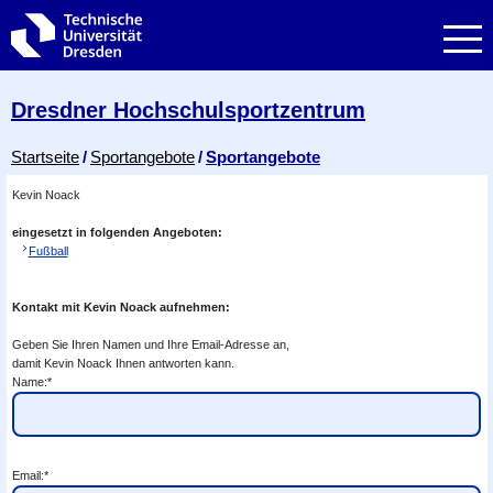
Zur Hauptnavigation springen
Zur Suche springen
Zum Inhalt springen
Dresdner Hochschul­sportzentrum
Breadcrumb-Menü
Startseite
Sportangebote
Sportangebote
Kevin Noack
eingesetzt in folgenden Angeboten:
Fußball
Kontakt mit Kevin Noack aufnehmen:
Geben Sie Ihren Namen und Ihre Email-Adresse an,
damit Kevin Noack Ihnen antworten kann.
Name:*
Email:*