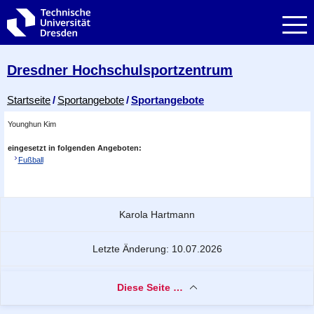
Zur Hauptnavigation springen
Zur Suche springen
Zum Inhalt springen
Dresdner Hochschul­sportzentrum
Breadcrumb-Menü
Startseite
Sportangebote
Sportangebote
Younghun Kim
eingesetzt in folgenden Angeboten:
Fußball
Zu dieser Seite
Karola Hartmann
Letzte Änderung: 10.07.2026
Diese Seite …