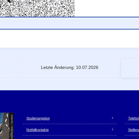
Letzte Änderung: 10.07.2026
Unsere Dienste
© Smarterpix / tomert
Studienangebot
Telefon
Notfallkontakte
Stelle