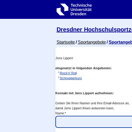
Zur Hauptnavigation springen
Zur Suche springen
Zum Inhalt springen
Dresdner Hochschul­sport
Breadcrumb-Menü
Startseite
Sportangebote
Sportange
Jens Lippert
eingesetzt in folgenden Angeboten:
Rock'n' Roll
Schnupperkurs
Kontakt mit Jens Lippert aufnehmen:
Geben Sie Ihren Namen und Ihre Email-Adresse an,
damit Jens Lippert Ihnen antworten kann.
Name:*