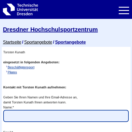
Zur Hauptnavigation springen
Zur Suche springen
Zum Inhalt springen
Dresdner Hochschul­sportzentrum
Breadcrumb-Menü
Startseite
Sportangebote
Sportangebote
Torsten Kunath
eingesetzt in folgenden Angeboten:
Beschäftigtensport
Pilates
Kontakt mit Torsten Kunath aufnehmen:
Geben Sie Ihren Namen und Ihre Email-Adresse an,
damit Torsten Kunath Ihnen antworten kann.
Name:*