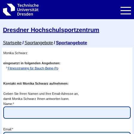
Zur Hauptnavigation springen
Zur Suche springen
Zum Inhalt springen
Dresdner Hochschul­sportzentrum
Breadcrumb-Menü
Startseite
Sportangebote
Sportangebote
Monika Schwarz
eingesetzt in folgenden Angeboten:
Fitnesstraining für Bauch-Beine-Po
Kontakt mit Monika Schwarz aufnehmen:
Geben Sie Ihren Namen und Ihre Email-Adresse an,
damit Monika Schwarz Ihnen antworten kann.
Name:*
Email:*