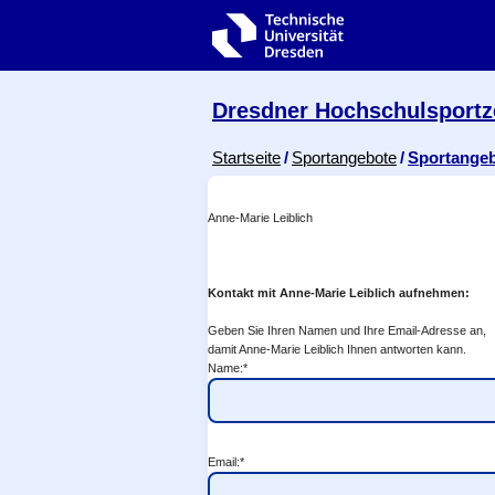
Zur Hauptnavigation springen
Zur Suche springen
Zum Inhalt springen
Dresdner Hochschul­sport
Breadcrumb-Menü
Startseite
Sportangebote
Sportange
Anne-Marie Leiblich
Kontakt mit Anne-Marie Leiblich aufnehmen:
Geben Sie Ihren Namen und Ihre Email-Adresse an,
damit Anne-Marie Leiblich Ihnen antworten kann.
Name:*
Email:*