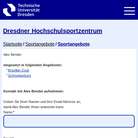
Zur Hauptnavigation springen
Zur Suche springen
Zum Inhalt springen
Dresdner Hochschul­sportzentrum
Breadcrumb-Menü
Startseite
Sportangebote
Sportangebote
Alex Bender
eingesetzt in folgenden Angeboten:
Brazilian Zouk
Schnupperkurs
Kontakt mit Alex Bender aufnehmen:
Geben Sie Ihren Namen und Ihre Email-Adresse an,
damit Alex Bender Ihnen antworten kann.
Name:*