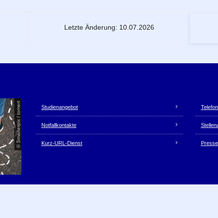
Letzte Änderung: 10.07.2026
Unsere Dienste
© Smarterpix / tomert
Studienangebot
Telefon
Notfallkontakte
Stelle
Kurz-URL-Dienst
Presse