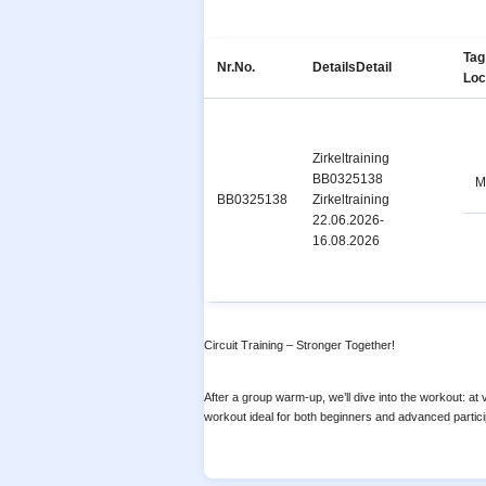
Tag 
Nr.
No.
Details
Detail
Loc
Zirkeltraining
BB0325138
M
BB0325138
Zirkeltraining
22.06.2026-
16.08.2026
Circuit Training – Stronger Together!
After a group warm-up, we’ll dive into the workout: at
workout ideal for both beginners and advanced particip