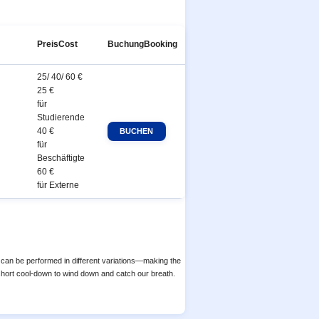
Preis
Cost
Buchung
Booking
25/ 40/ 60 €
25 €
für
Studierende
40 €
für
Beschäftigte
60 €
für Externe
se can be performed in different variations—making the
a short cool-down to wind down and catch our breath.