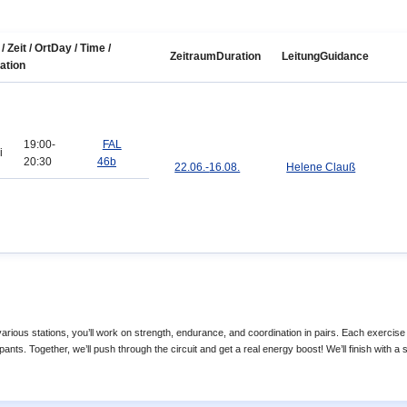
/ Zeit / Ort
Day / Time /
Zeitraum
Duration
Leitung
Guidance
ation
19:00-
FAL
i
20:30
46b
22.06.-
16.08.
Helene Clauß
 various stations, you’ll work on strength, endurance, and coordination in pairs. Each exerci
ants. Together, we’ll push through the circuit and get a real energy boost! We’ll finish with 