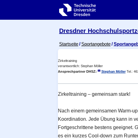
Zur Hauptnavigation springen
Zur Suche springen
Zum Inhalt springen
Dresdner Hochschul­sport
Breadcrumb-Menü
Startseite
Sportangebote
Sportange
Zirkeltraining
verantwortlich: Stephan Möller
Ansprechpartner
DHSZ:
Stephan Möller
Tel.: 4
Zirkeltraining – gemeinsam stark!
Nach einem gemeinsamen Warm-up sta
Koordination. Jede Übung kann in ver
Fortgeschrittene bestens geeignet. 
es ein kurzes Cool-down zum Runt