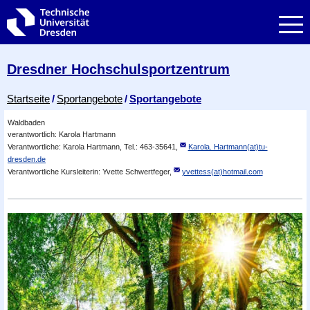
Zur Hauptnavigation springen
Zur Suche springen
Zum Inhalt springen
Dresdner Hochschul­sportzentrum
Breadcrumb-Menü
Startseite
Sportangebote
Sportangebote
Waldbaden
verantwortlich: Karola Hartmann
Verantwortliche: Karola Hartmann, Tel.: 463-35641,
Karola. Hartmann(at)tu-
dresden.de
Verantwortliche Kursleiterin: Yvette Schwertfeger,
yvettess(at)hotmail.com