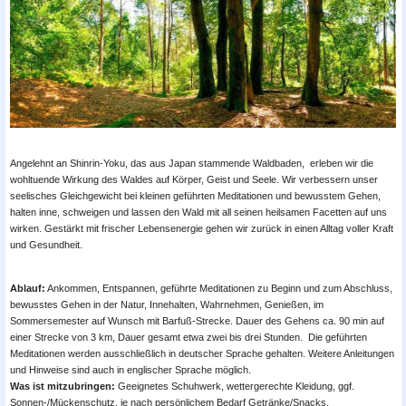
Angelehnt an Shinrin-Yoku, das aus Japan stammende Waldbaden, erleben wir die
wohltuende Wirkung des Waldes auf Körper, Geist und Seele. Wir verbessern unser
seelisches Gleichgewicht bei kleinen geführten Meditationen und bewusstem Gehen,
halten inne, schweigen und lassen den Wald mit all seinen heilsamen Facetten auf uns
wirken. Gestärkt mit frischer Lebensenergie gehen wir zurück in einen Alltag voller Kraft
und Gesundheit.
Ablauf:
Ankommen, Entspannen, geführte Meditationen zu Beginn und zum Abschluss,
bewusstes Gehen in der Natur, Innehalten, Wahrnehmen, Genießen, im
Sommersemester auf Wunsch mit Barfuß-Strecke. Dauer des Gehens ca. 90 min auf
einer Strecke von 3 km, Dauer gesamt etwa zwei bis drei Stunden. Die geführten
Meditationen werden ausschließlich in deutscher Sprache gehalten. Weitere Anleitungen
und Hinweise sind auch in englischer Sprache möglich.
Was ist mitzubringen:
Geeignetes Schuhwerk, wettergerechte Kleidung, ggf.
Sonnen-/Mückenschutz, je nach persönlichem Bedarf Getränke/Snacks.