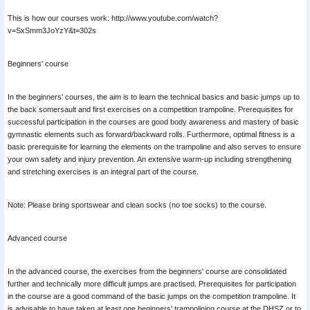
This is how our courses work: http://www.youtube.com/watch?
v=SxSmm3JoYzY&t=302s
Beginners' course
In the beginners' courses, the aim is to learn the technical basics and basic jumps up to
the back somersault and first exercises on a competition trampoline. Prerequisites for
successful participation in the courses are good body awareness and mastery of basic
gymnastic elements such as forward/backward rolls. Furthermore, optimal fitness is a
basic prerequisite for learning the elements on the trampoline and also serves to ensure
your own safety and injury prevention. An extensive warm-up including strengthening
and stretching exercises is an integral part of the course.
Note: Please bring sportswear and clean socks (no toe socks) to the course.
Advanced course
In the advanced course, the exercises from the beginners' course are consolidated
further and technically more difficult jumps are practised. Prerequisites for participation
in the course are a good command of the basic jumps on the competition trampoline. It
is advisable to have taken at least one beginners' trampolining course at the DHSZ or to