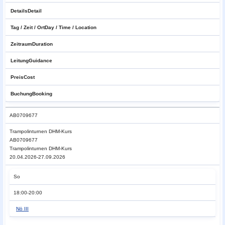
Details
Detail
Tag / Zeit / Ort
Day / Time / Location
Zeitraum
Duration
Leitung
Guidance
Preis
Cost
Buchung
Booking
AB0709677
Trampolinturnen
DHM-Kurs
AB0709677
Trampolinturnen DHM-Kurs
20.04.2026-27.09.2026
So
18:00-20:00
Nö III