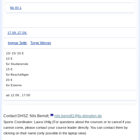
Nö III/ 1
17.08.-
27.09.
Ingmar Splitt
,
Torge Werner
10/ 15/ 20 €
10 €
für Studierende
15 €
für Beschäftigte
20 €
für Externe
ab 12.08., 17:00
Contact DHSZ: Nils Berndt,
nils.berndt1@tu-dresden.de
Sports Coordinator: Laura Uhlig (For questions about the courses or to cancel if you
cannot come, please contact your course leader directly. You can contact them by
clicking on their name (only possible in the laptop view)