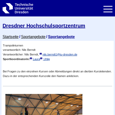
Zur Hauptnavigation springen
Zur Suche springen
Zum Inhalt springen
Dresdner Hochschul­sportzentrum
Breadcrumb-Menü
Startseite
Sportangebote
Sportangebote
Trampolinturnen
verantwortlich: Nils Berndt
Verantwortlicher: Nils Berndt,
nils.berndt1@tu-dresden.de
Sportkoordinatorin:
Laura
Uhlig
Bei Fragen zu den einzelnen Kursen oder Abmeldungen direkt an die/den Kursleitenden.
Dazu in der entsprechenden Kurszeile den Namen anklicken.