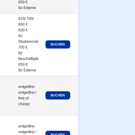
850 €
für Externe
620/ 700/
850 €
620 €
für
Studierende
700 €
für
Beschäftigte
850 €
für Externe
entgeltfrei
entgeltfrei /
free of
charge
entgeltfrei
entgeltfrei /