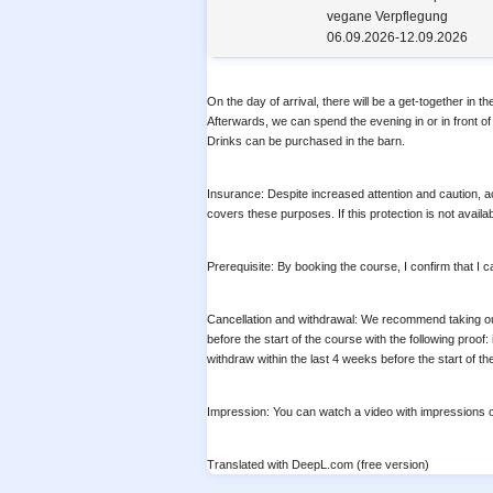
vegane Verpflegung
06.09.2026-12.09.2026
On the day of arrival, there will be a get-together in t
Afterwards, we can spend the evening in or in front of t
Drinks can be purchased in the barn.
Insurance: Despite increased attention and caution, a
covers these purposes. If this protection is not availa
Prerequisite: By booking the course, I confirm that I c
Cancellation and withdrawal: We recommend taking out 
before the start of the course with the following proof:
withdraw within the last 4 weeks before the start of th
Impression: You can watch a video with impressions o
Translated with DeepL.com (free version)