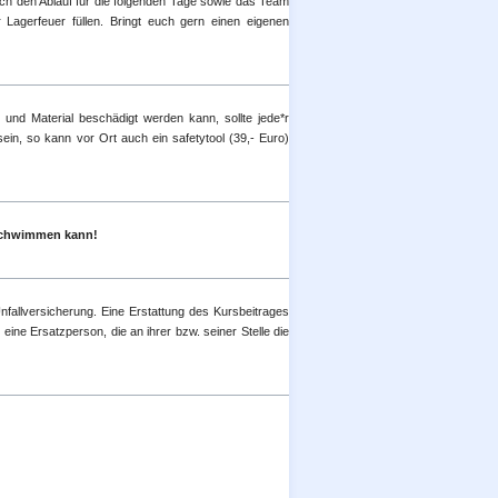
ch den Ablauf für die folgenden Tage sowie das Team
Lagerfeuer füllen. Bringt euch gern einen eigenen
und Material beschädigt werden kann, sollte jede*r
ein, so kann vor Ort auch ein safetytool (39,- Euro)
 schwimmen kann!
fallversicherung. Eine Erstattung des Kursbeitrages
eine Ersatzperson, die an ihrer bzw. seiner Stelle die