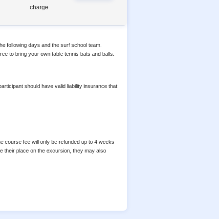
charge
 the following days and the surf school team.
free to bring your own table tennis bats and balls.
icipant should have valid liability insurance that
he course fee will only be refunded up to 4 weeks
take their place on the excursion, they may also