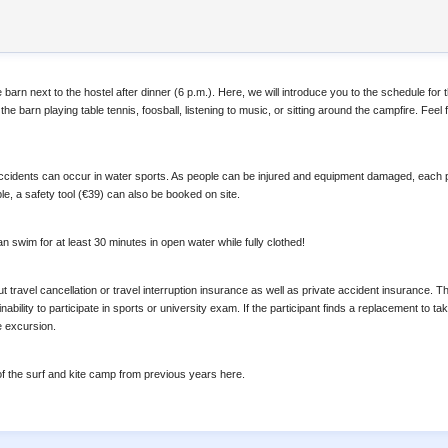
he barn next to the hostel after dinner (6 p.m.). Here, we will introduce you to the schedule for
he barn playing table tennis, foosball, listening to music, or sitting around the campfire. Feel 
ccidents can occur in water sports. As people can be injured and equipment damaged, each part
ble, a safety tool (€39) can also be booked on site.
an swim for at least 30 minutes in open water while fully clothed!
travel cancellation or travel interruption insurance as well as private accident insurance. T
 inability to participate in sports or university exam. If the participant finds a replacement to 
e excursion.
f the surf and kite camp from previous years here.