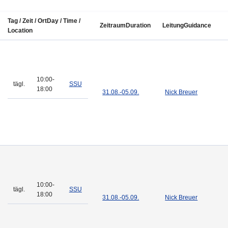
Tag / Zeit / Ort
Day / Time /
Zeitraum
Duration
Leitung
Guidance
Location
10:00-
tägl.
SSU
18:00
31.08.-
05.09.
Nick Breuer
10:00-
tägl.
SSU
18:00
31.08.-
05.09.
Nick Breuer