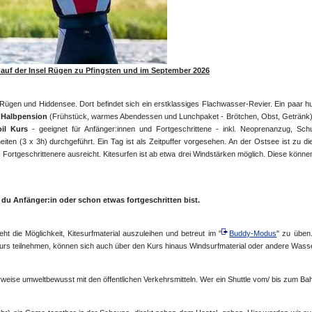
auf der Insel Rügen zu Pfingsten und im September 2026
Rügen und Hiddensee. Dort befindet sich ein erstklassiges Flachwasser-Revier. Ein paar hu
t
Halbpension
(Frühstück, warmes Abendessen und Lunchpaket - Brötchen, Obst, Getränk) v
Foil Kurs
- geeignet für Anfänger:innen und Fortgeschrittene - inkl. Neoprenanzug, Sc
ten (3 x 3h) durchgeführt. Ein Tag ist als Zeitpuffer vorgesehen. An der Ostsee ist zu d
Fortgeschrittenere ausreicht. Kitesurfen ist ab etwa drei Windstärken möglich. Diese können
du Anfänger:in oder schon etwas fortgeschritten bist.
t die Möglichkeit, Kitesurfmaterial auszuleihen und betreut im "
Buddy-Modus
" zu üben
kurs teilnehmen, können sich auch über den Kurs hinaus Windsurfmaterial oder andere Wass
erweise umweltbewusst mit den öffentlichen Verkehrsmitteln. Wer ein Shuttle vom/ bis zum B