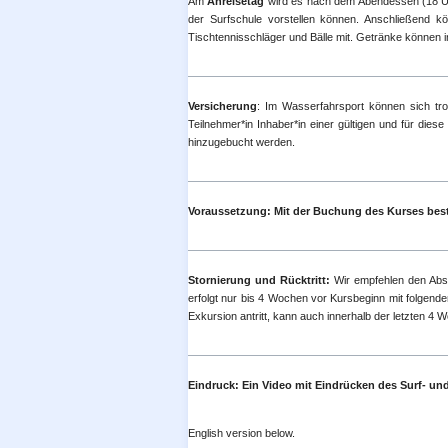
Am
Anreisetag
wird es nach dem Abendessen (18 Uh
der Surfschule vorstellen können. Anschließend k
Tischtennisschläger und Bälle mit. Getränke können
Versicherung
: Im Wasserfahrsport können sich tro
Teilnehmer*in Inhaber*in einer gültigen und für die
hinzugebucht werden.
Voraussetzung: Mit der Buchung des Kurses best
S
tornierung und Rücktritt:
Wir empfehlen den Absch
erfolgt nur bis 4 Wochen vor Kursbeginn mit folgenden
Exkursion antritt, kann auch innerhalb der letzten 
Eindruck: Ein Video mit Eindrücken des Surf- un
English version below.