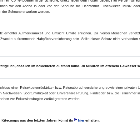
r) ein Come-together in der Scheune, direkt neben dem Hostel, geben. Hier werden wir eu
önnen wir den Abend in oder vor der Scheune mit Tischtennis, Tischkicker, Musik oder 
 in der Scheune erworben werden.
tz erhöhter Aufmerksamkeit und Umsicht Unfälle ereignen. Da hierbei Menschen verletzt 
se Zwecke aufkommende Haftpflichtversicherung sein. Sollte dieser Schutz nicht vorhanden s
ätige ich, dass ich im bekleideten Zustand mind. 30 Minuten im offenem Gewässer
luss einer Reisekostenrücktritts- bzw. Reiseabbruchversicherung sowie einer privaten Un
 Nachweisen: Sportunfähigkeit oder Universitäre Prüfung. Findet der bzw. die Teilnehmer:in 
4 Wochen vor Exkursionsbeginn zurückgetreten werden.
d Kitecamps aus den letzten Jahren könnt ihr
hier
erhalten.