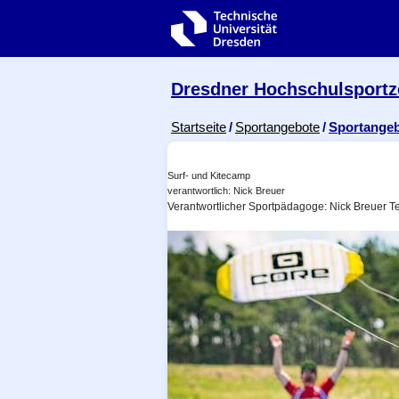
Zur Hauptnavigation springen
Zur Suche springen
Zum Inhalt springen
Dresdner Hochschul­sport
Breadcrumb-Menü
Startseite
Sportangebote
Sportange
Surf- und Kitecamp
verantwortlich: Nick Breuer
Verantwortlicher Sportpädagoge: Nick Breuer T