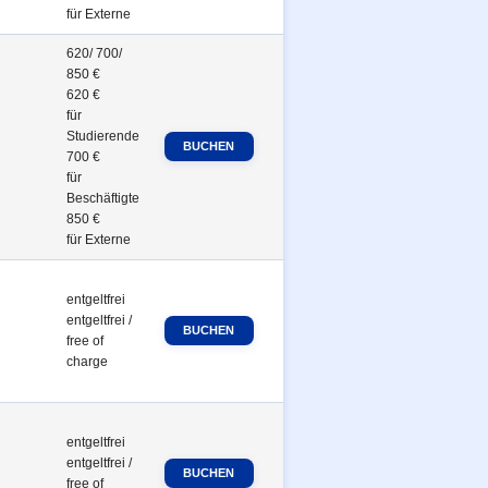
für Externe
620/ 700/
850 €
620 €
für
Studierende
700 €
für
Beschäftigte
850 €
für Externe
entgeltfrei
entgeltfrei /
free of
charge
entgeltfrei
entgeltfrei /
free of