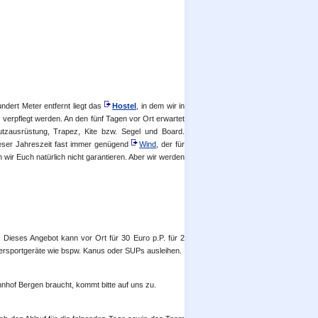
ndert Meter entfernt liegt das
Hostel
, in dem wir in
erpflegt werden. An den fünf Tagen vor Ort erwartet
hutzausrüstung, Trapez, Kite bzw. Segel und Board.
ieser Jahreszeit fast immer genügend
Wind
, der für
 wir Euch natürlich nicht garantieren. Aber wir werden
. Dieses Angebot kann vor Ort für 30 Euro p.P. für 2
ersportgeräte wie bspw. Kanus oder SUPs ausleihen.
ahnhof Bergen braucht, kommt bitte auf uns zu.