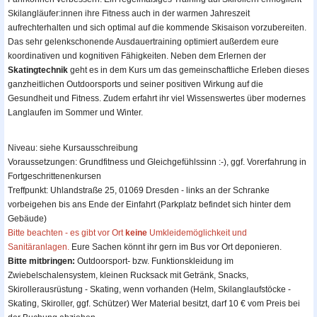
Skilangläufer:innen ihre Fitness auch in der warmen Jahreszeit
aufrechterhalten und sich optimal auf die kommende Skisaison vorzubereiten.
Das sehr gelenkschonende Ausdauertraining optimiert außerdem eure
koordinativen und kognitiven Fähigkeiten. Neben dem Erlernen der
Skatingtechnik
geht es in dem Kurs um das gemeinschaftliche Erleben dieses
ganzheitlichen Outdoorsports und seiner positiven Wirkung auf die
Gesundheit und Fitness. Zudem erfahrt ihr viel Wissenswertes über modernes
Langlaufen im Sommer und Winter.
Niveau: siehe Kursausschreibung
Voraussetzungen: Grundfitness und Gleichgefühlssinn :-), ggf. Vorerfahrung in
Fortgeschrittenenkursen
Treffpunkt: Uhlandstraße 25, 01069 Dresden - links an der Schranke
vorbeigehen bis ans Ende der Einfahrt (Parkplatz befindet sich hinter dem
Gebäude)
Bitte beachten - es gibt vor Ort
keine
Umkleidemöglichkeit und
Sanitäranlagen.
Eure Sachen könnt ihr gern im Bus vor Ort deponieren.
Bitte mitbringen:
Outdoorsport- bzw. Funktionskleidung im
Zwiebelschalensystem, kleinen Rucksack mit Getränk, Snacks,
Skirollerausrüstung - Skating, wenn vorhanden (Helm, Skilanglaufstöcke -
Skating, Skiroller, ggf. Schützer) Wer Material besitzt, darf 10 € vom Preis bei