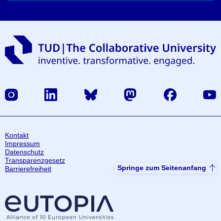
Instagram
LinkedIn
Bluesky
Mastodon
Facebook
Yout
Kontakt
Impressum
Datenschutz
Transparenzgesetz
Springe zum Seitenanfang
Barrierefreiheit