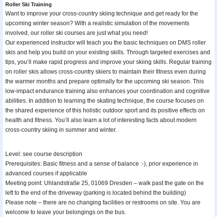
Roller Ski Training
Want to improve your cross-country skiing technique and get ready for the
upcoming winter season? With a realistic simulation of the movements
involved, our roller ski courses are just what you need!
Our experienced instructor will teach you the basic techniques on DMS roller
skis and help you build on your existing skills. Through targeted exercises and
tips, you’ll make rapid progress and improve your skiing skills. Regular training
on roller skis allows cross-country skiers to maintain their fitness even during
the warmer months and prepare optimally for the upcoming ski season. This
low-impact endurance training also enhances your coordination and cognitive
abilities. In addition to learning the skating technique, the course focuses on
the shared experience of this holistic outdoor sport and its positive effects on
health and fitness. You’ll also learn a lot of interesting facts about modern
cross-country skiing in summer and winter.
Level: see course description
Prerequisites: Basic fitness and a sense of balance :-), prior experience in
advanced courses if applicable
Meeting point: Uhlandstraße 25, 01069 Dresden – walk past the gate on the
left to the end of the driveway (parking is located behind the building)
Please note – there are no changing facilities or restrooms on site. You are
welcome to leave your belongings on the bus.