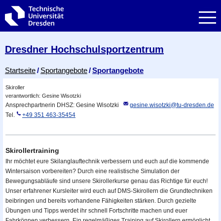
Zur Hauptnavigation springen
Zur Suche springen
Zum Inhalt springen
Dresdner Hochschul­sportzentrum
Breadcrumb-Menü
Startseite
Sportangebote
Sportangebote
Skiroller
verantwortlich: Gesine Wisotzki
Ansprechpartnerin DHSZ: Gesine Wisotzki
gesine.wisotzki@​tu-dresden.de
Tel.
+49 351 463-35454
Skirollertraining
Ihr möchtet eure Skilanglauftechnik verbessern und euch auf die kommende
Wintersaison vorbereiten? Durch eine realistische Simulation der
Bewegungsabläufe sind unsere Skirollerkurse genau das Richtige für euch!
Unser erfahrener Kursleiter wird euch auf DMS-Skirollern die Grundtechniken
beibringen und bereits vorhandene Fähigkeiten stärken. Durch gezielte
Übungen und Tipps werdet ihr schnell Fortschritte machen und euer
Fahrkönnen verbessern. Ein regelmäßiges Training auf Skirollern ermöglicht