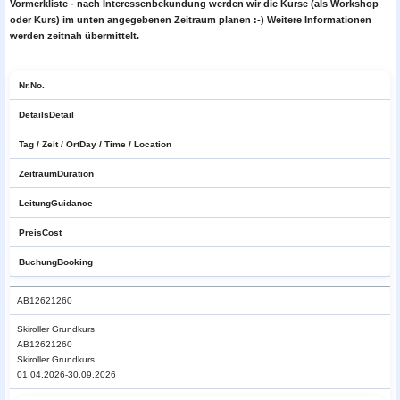
Vormerkliste - nach Interessenbekundung werden wir die Kurse (als Workshop
oder Kurs) im unten angegebenen Zeitraum planen :-) Weitere Informationen
werden zeitnah übermittelt.
Nr.
No.
Details
Detail
Tag / Zeit / Ort
Day / Time / Location
Zeitraum
Duration
Leitung
Guidance
Preis
Cost
Buchung
Booking
AB12621260
Skiroller
Grundkurs
AB12621260
Skiroller Grundkurs
01.04.2026-30.09.2026