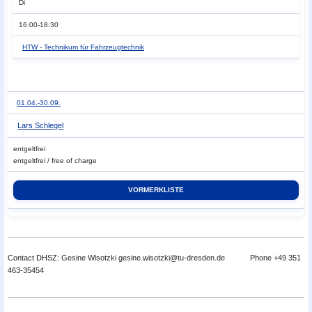
Di
16:00-18:30
HTW - Technikum für Fahrzeugtechnik
01.04.-
30.09.
Lars Schlegel
entgeltfrei
entgeltfrei / free of charge
Contact DHSZ: Gesine Wisotzki gesine.wisotzki@tu-dresden.de Phone +49 351
463-35454