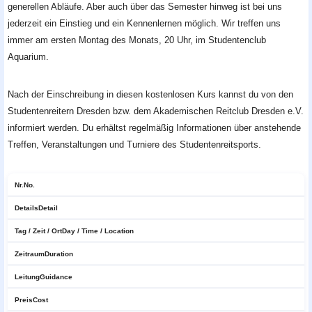
generellen Abläufe. Aber auch über das Semester hinweg ist bei uns
jederzeit ein Einstieg und ein Kennenlernen möglich. Wir treffen uns
immer am ersten Montag des Monats, 20 Uhr, im Studentenclub
Aquarium.
Nach der Einschreibung in diesen kostenlosen Kurs kannst du von den
Studentenreitern Dresden bzw. dem Akademischen Reitclub Dresden e.V.
informiert werden. Du erhältst regelmäßig Informationen über anstehende
Treffen, Veranstaltungen und Turniere des Studentenreitsports.
Nr.
No.
Details
Detail
Tag / Zeit / Ort
Day / Time / Location
Zeitraum
Duration
Leitung
Guidance
Preis
Cost