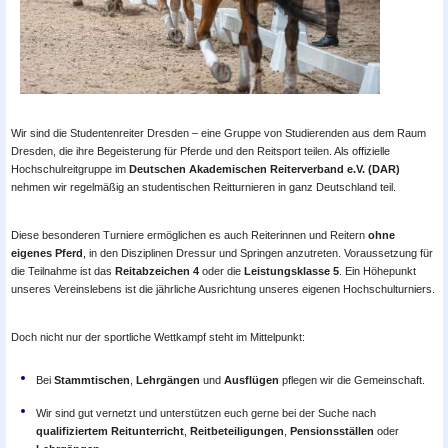
Wir sind die Studentenreiter Dresden – eine Gruppe von Studierenden aus dem Raum
Dresden, die ihre Begeisterung für Pferde und den Reitsport teilen. Als offizielle
Hochschulreitgruppe im
Deutschen Akademischen Reiterverband e.V. (DAR)
nehmen wir regelmäßig an studentischen Reitturnieren in ganz Deutschland teil.
Diese besonderen Turniere ermöglichen es auch Reiterinnen und Reitern
ohne
eigenes Pferd
, in den Disziplinen Dressur und Springen anzutreten. Voraussetzung für
die Teilnahme ist das
Reitabzeichen 4
oder die
Leistungsklasse 5
. Ein Höhepunkt
unseres Vereinslebens ist die jährliche Ausrichtung unseres eigenen Hochschulturniers.
Doch nicht nur der sportliche Wettkampf steht im Mittelpunkt:
Bei
Stammtischen
,
Lehrgängen
und
Ausflügen
pflegen wir die Gemeinschaft.
Wir sind gut vernetzt und unterstützen euch gerne bei der Suche nach
qualifiziertem Reitunterricht
,
Reitbeteiligungen
,
Pensionsställen
oder