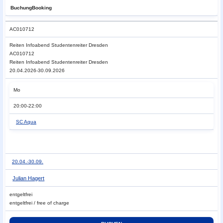
Buchung
Booking
AC010712
Reiten
Infoabend Studentenreiter Dresden
AC010712
Reiten Infoabend Studentenreiter Dresden
20.04.2026-30.09.2026
Mo
20:00-22:00
SC Aqua
20.04.-
30.09.
Julian Hagert
entgeltfrei
entgeltfrei / free of charge