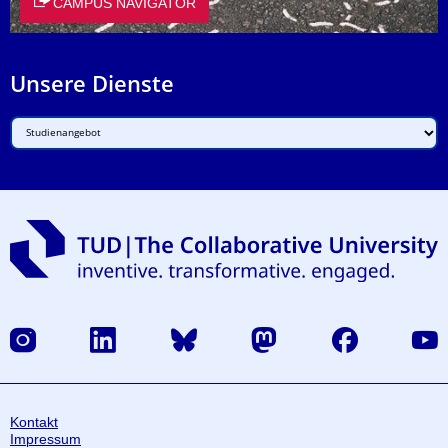
CAMPUS NAVIGATOR
Unsere Dienste
Instagram
LinkedIn
Bluesky
Mastodon
Facebook
Yout
Kontakt
Impressum