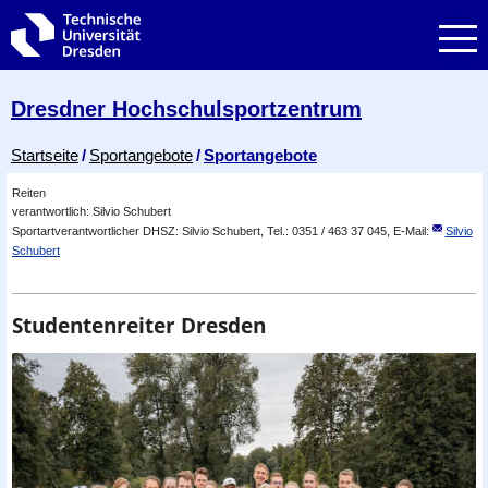
Zur Hauptnavigation springen
Zur Suche springen
Zum Inhalt springen
Dresdner Hochschul­sportzentrum
Breadcrumb-Menü
Startseite
Sportangebote
Sportangebote
Reiten
verantwortlich: Silvio Schubert
Sportartverantwortlicher DHSZ: Silvio Schubert, Tel.: 0351 / 463 37 045, E-Mail:
Silvio
Schubert
Studentenreiter Dresden