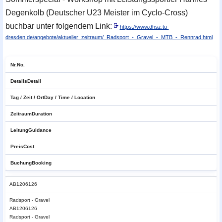
Degenkolb (Deutscher U23 Meister im Cyclo-Cross)
buchbar unter folgendem Link:
https://www.dhsz.tu-
dresden.de/angebote/aktueller_zeitraum/_Radsport_-_Gravel_-_MTB_-_Rennrad.html
Nr.
No.
Details
Detail
Tag / Zeit / Ort
Day / Time / Location
Zeitraum
Duration
Leitung
Guidance
Preis
Cost
Buchung
Booking
AB1206126
Radsport - Gravel
AB1206126
Radsport - Gravel