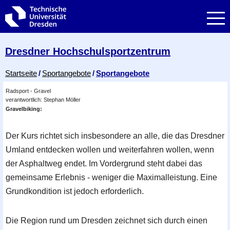
Zur Hauptnavigation springen
Zur Suche springen
Zum Inhalt springen
Dresdner Hochschul­sportzentrum
Breadcrumb-Menü
Startseite
Sportangebote
Sportangebote
Radsport - Gravel
verantwortlich: Stephan Möller
Gravelbiking:
Der Kurs richtet sich insbesondere an alle, die das Dresdner
Umland entdecken wollen und weiterfahren wollen, wenn
der Asphaltweg endet. Im Vordergrund steht dabei das
gemeinsame Erlebnis - weniger die Maximalleistung. Eine
Grundkondition ist jedoch erforderlich.
Die Region rund um Dresden zeichnet sich durch einen