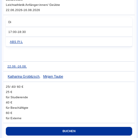
Leichtathletik Anfänger:innen/ Geübte
22.06.2026-16.08.2026
Di
17:00-18:30
ABS Pl L
22.06.-
16.08.
Katharina Grobitzsch
,
Mirjam Taube
25/ 40/ 60 €
25 €
für Studierende
40 €
für Beschäftigte
60 €
für Externe