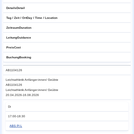
Details
Detail
Tag / Zeit / Ort
Day / Time / Location
Zeitraum
Duration
Leitung
Guidance
Preis
Cost
Buchung
Booking
AB1104126
Leichtathletik
Anfänger:innen/ Geübte
AB1104126
Leichtathletik Anfänger:innen/ Geübte
20.04.2026-16.08.2026
Di
17:00-18:30
ABS Pl L