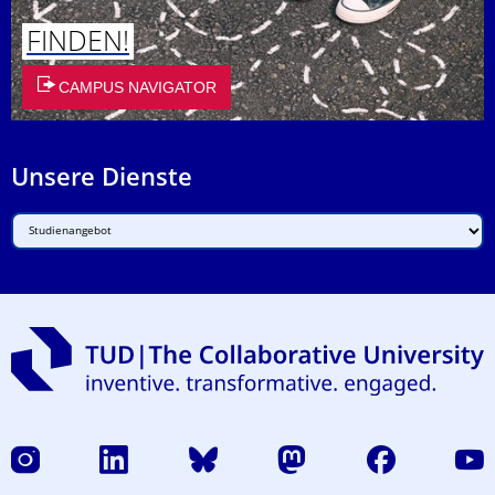
FINDEN!
CAMPUS NAVIGATOR
Unsere Dienste
Instagram
LinkedIn
Bluesky
Mastodon
Facebook
Yout