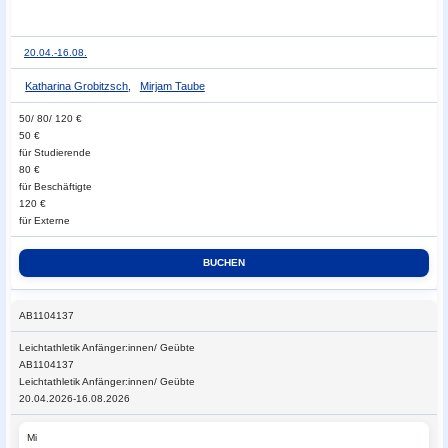
20.04.-
16.08.
Katharina Grobitzsch
,
Mirjam Taube
50/ 80/ 120 €
50 €
für Studierende
80 €
für Beschäftigte
120 €
für Externe
AB1104137
Leichtathletik
Anfänger:innen/ Geübte
AB1104137
Leichtathletik Anfänger:innen/ Geübte
20.04.2026-16.08.2026
Mi