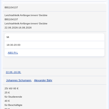
BB1104137
Leichtathletik
Anfänger:innen/ Geübte
BB1104137
Leichtathletik Anfänger:innen/ Geübte
22.06.2026-16.08.2026
Mi
18:30-20:00
ABS Pl L
22.06.-
16.08.
Johannes Schumann
,
Alexander Bähr
25/ 40/ 60 €
25 €
für Studierende
40 €
für Beschäftigte