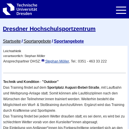
Zur Hauptnavigation springen
Zur Suche springen
Zum Inhalt springen
Dresdner Hochschul­sportzentrum
Breadcrumb-Menü
Startseite
Sportangebote
Sportangebote
Leichtathletik
verantwortlich: Stephan Möller
Ansprechpartner DHSZ:
Stephan Möller
, Tel.: 0351 - 463 33 222
Technik und Kondition
-
"
Outdoor"
Das Training findet auf dem
Sportplatz August-Bebel-Straße
, mit Laufbahn
und Weitsprung-Anlage statt. Somit können alle Laufdisziplinen nach den
Wünschen der Teilnehmer:innen trainiert werden.
Weiterhin besteht die
Möglichkeit
ein Wurf- & Stoßtraining durchzuführen.
Ergänzt wird das Training
durch Kraftkreise und Sportspiele.
Das Training findet bei jedem Wetter draußen statt; es sei denn, es wird bei zu
schlechtem Wetter vorab von den Kursleiter*innen abgesagt.
Die Einteilung von Anfänger*innen bis Fortgeschrittene orientiert sich an den