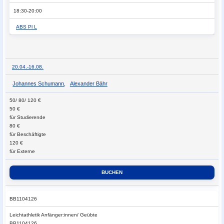
18:30-20:00
ABS Pl L
20.04.-
16.08.
Johannes Schumann
,
Alexander Bähr
50/ 80/ 120 €
50 €
für Studierende
80 €
für Beschäftigte
120 €
für Externe
BB1104126
Leichtathletik
Anfänger:innen/ Geübte
BB1104126