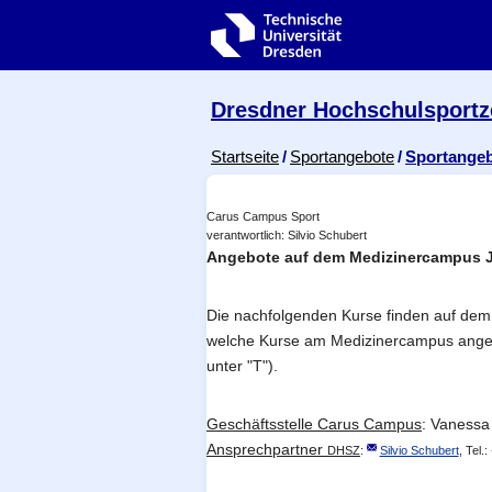
Zur Hauptnavigation springen
Zur Suche springen
Zum Inhalt springen
Dresdner Hochschul­sport
Breadcrumb-Menü
Startseite
Sportangebote
Sportange
Carus Campus Sport
verantwortlich: Silvio Schubert
Angebote auf dem Medizinercampus 
Die nachfolgenden Kurse finden auf dem 
welche Kurse am Medizinercampus angebot
unter "T").
Geschäftsstelle Carus Campus
: Vanessa
Ansprechpartner
DHSZ
:
Silvio Schubert
, Tel.