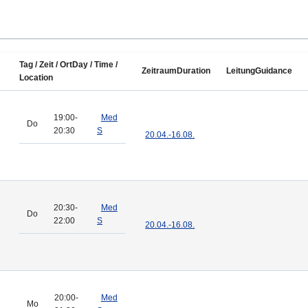
Tag / Zeit / Ort
Day / Time /
Zeitraum
Duration
Leitung
Guidance
Location
19:00-
Med
Do
20:30
S
20.04.-
16.08.
20:30-
Med
Do
22:00
S
20.04.-
16.08.
20:00-
Med
Mo