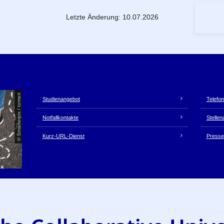
Letzte Änderung: 10.07.2026
Unsere Dienste
© Smarterpix / tomert
Studienangebot
Telefon
Notfallkontakte
Stelle
Kurz-URL-Dienst
Presse