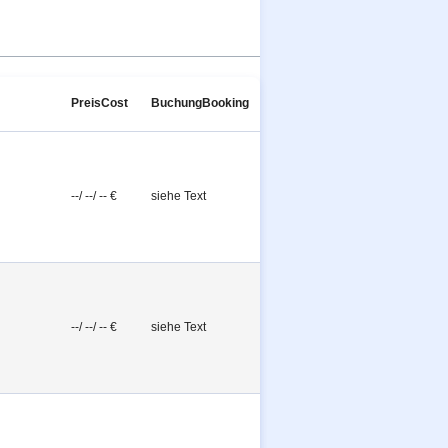
Preis
Cost
Buchung
Booking
--/ --/ -- €
siehe Text
--/ --/ -- €
siehe Text