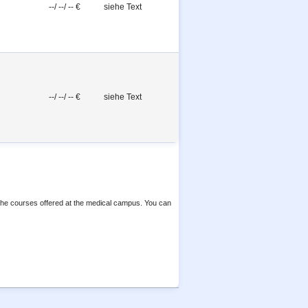
--/ --/ -- €
siehe Text
--/ --/ -- €
siehe Text
 the courses offered at the medical campus. You can