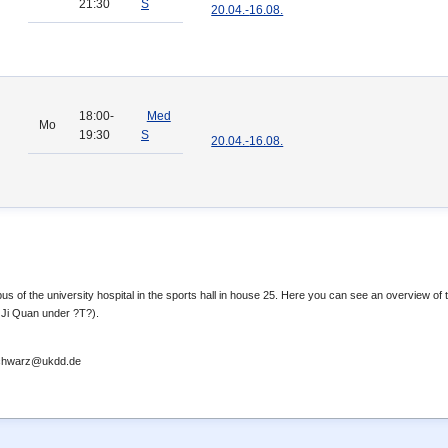
21:30
S
20.04.-
16.08.
18:00-
Med
Mo
19:30
S
20.04.-
16.08.
s of the university hospital in the sports hall in house 25. Here you can see an overview of
i Ji Quan under ?T?).
Schwarz@ukdd.de